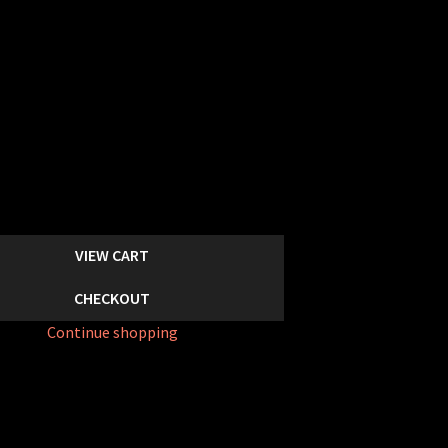
Jakarta 10160, Indonesia
nt phone number
(+62) 856-9671-0961
CE
Jakarta
ode
10160
s (0)
VIEW CART
CHECKOUT
Continue shopping