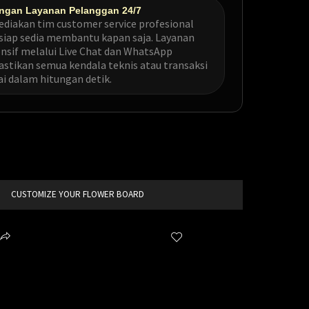
ngan Layanan Pelanggan 24/7
diakan tim customer service profesional
siap sedia membantu kapan saja. Layanan
nsif melalui Live Chat dan WhatsApp
tikan semua kendala teknis atau transaksi
ai dalam hitungan detik.
AU | BANDIT4D MACAU | MACAU 4D
CUSTOMIZE YOUR FLOWER BOARD
Wishlist
dded to your cart