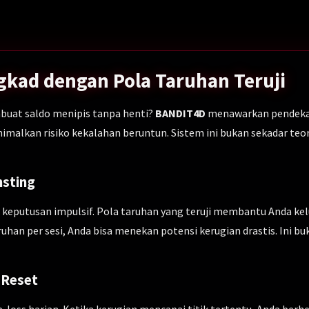
gkad dengan Pola Taruhan Teruji
buat saldo menipis tanpa henti?
BANDIT4D
menawarkan pendekata
malkan risiko kekalahan beruntun. Sistem ini bukan sekadar teo
nsting
a keputusan impulsif. Pola taruhan yang teruji membantu Anda ke
han per sesi, Anda bisa menekan potensi kerugian drastis. Ini b
 Reset
loss harian. Ketika kerugian mencapai titik tertentu, Anda berhe