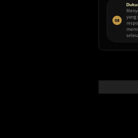
Duku
Menye
yang 
08
respo
memas
seles
TOTO MAC
Share
item a