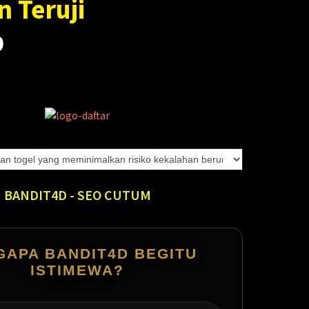
 Teruji
0
Rp 100.000
l.regular_price
l.sale_price
BANDIT4D - SEO CUTUM
APA BANDIT4D BEGITU
ISTIMEWA?