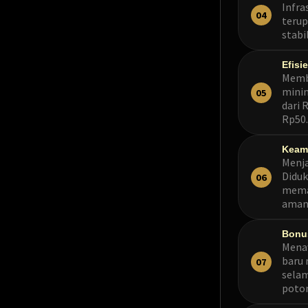
Infra
04
terup
stabi
Efisi
Membe
minim
05
dari 
Rp50.
Keama
Menja
Diduk
06
memas
aman 
Bonu
Mena
baru 
07
selam
poton