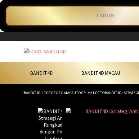
LOGIN
BANDIT4D
BANDIT4D MACAU
BANDIT4D
TOTO
TOTO MACAU
TOGEL HK LOTTO
BANDIT4D : STRATEG