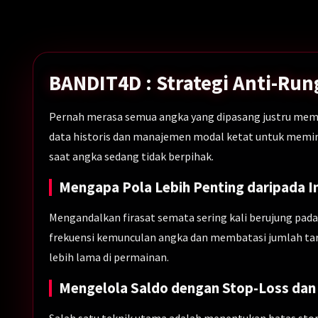
BANDIT4D : Strategi Anti-Run
Pernah merasa semua angka yang dipasang justru mem
data historis dan manajemen modal ketat untuk memini
saat angka sedang tidak berpihak.
Mengapa Pola Lebih Penting daripada I
Mengandalkan firasat semata sering kali berujung pad
frekuensi kemunculan angka dan membatasi jumlah taru
lebih lama di permainan.
Mengelola Saldo dengan Stop-Loss dan
Salah satu teknik utama adalah menentukan batas stop-